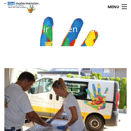
MENU
Wir bilden aus!
TEAM
REFERENZEN
LEISTUNGEN
KARRIERE
KONTAKT