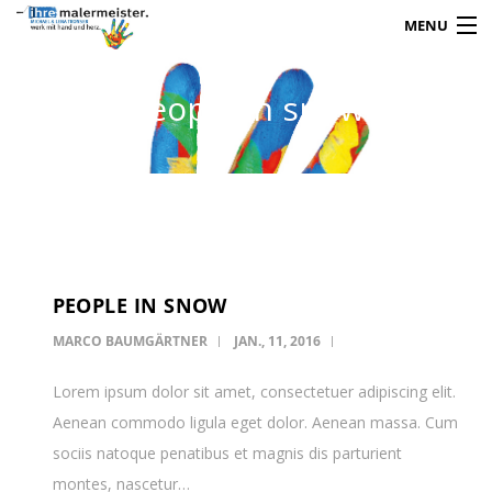
MENU
People in snow
TEAM
REFERENZEN
LEISTUNGEN
KARRIERE
PEOPLE IN SNOW
KONTAKT
MARCO BAUMGÄRTNER
JAN., 11, 2016
Lorem ipsum dolor sit amet, consectetuer adipiscing elit.
Aenean commodo ligula eget dolor. Aenean massa. Cum
sociis natoque penatibus et magnis dis parturient
montes, nascetur…