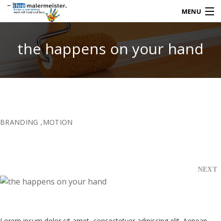
MENU
the happens on your hand
TEAM
REFERENZEN
LEISTUNGEN
BRANDING
,
MOTION
KARRIERE
KONTAKT
NEXT
Lorem ipsum dolor sit amet, consectetuer adipiscing elit. Aenean