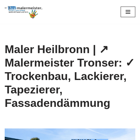
Zum
Inhalt
springen
Maler Heilbronn | ↗️
Malermeister Tronser: ✓
Trockenbau, Lackierer,
Tapezierer,
Fassadendämmung