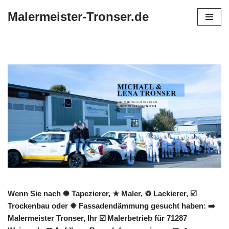
Malermeister-Tronser.de
Zum
Inhalt
springen
Wenn Sie nach ✺ Tapezierer, ★ Maler, ♻ Lackierer, ☑️
Trockenbau oder ✹ Fassadendämmung gesucht haben: ➡️
Malermeister Tronser, Ihr ☑️ Malerbetrieb für 71287