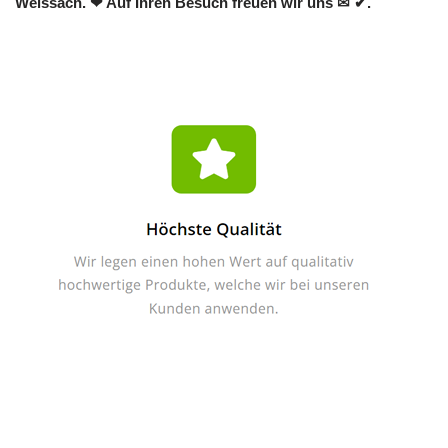
Weissach. ❤ Auf Ihren Besuch freuen wir uns ✉ ✔.