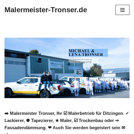
Malermeister-Tronser.de
Zum
Inhalt
springen
➡️ Malermeister Tronser, Ihr ☑️ Malerbetrieb für Ditzingen. ✓
Lackierer, ✺ Tapezierer, ★ Maler, ☑️ Trockenbau oder ⇒
Fassadendämmung. ❤ Auch Sie werden begeistert sein ✉